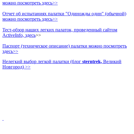
можно посмотреть здесь>>
Отчет об испытаниях палатки "Одиножды один" (обычной)
можно посмотреть здесь>>
Тест-обзор наших легких палаток, проведенный сайтом
ActiveInfo, здесь
>>
Паспорт (техническое описание) палатки можно посмотреть
здесь>>
Нелегкий выбор легкой палатки (блог
sterntrek,
Великий
Новгород) >>