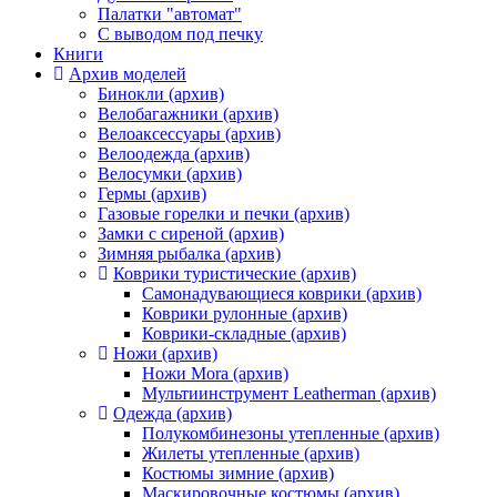
Палатки "автомат"
C выводом под печку
Книги
Архив моделей
Бинокли (архив)
Велобагажники (архив)
Велоаксессуары (архив)
Велоодежда (архив)
Велосумки (архив)
Гермы (архив)
Газовые горелки и печки (архив)
Замки с сиреной (архив)
Зимняя рыбалка (архив)
Коврики туристические (архив)
Самонадувающиеся коврики (архив)
Коврики рулонные (архив)
Коврики-складные (архив)
Ножи (архив)
Ножи Mora (архив)
Мультиинструмент Leatherman (архив)
Одежда (архив)
Полукомбинезоны утепленные (архив)
Жилеты утепленные (архив)
Костюмы зимние (архив)
Маскировочные костюмы (архив)