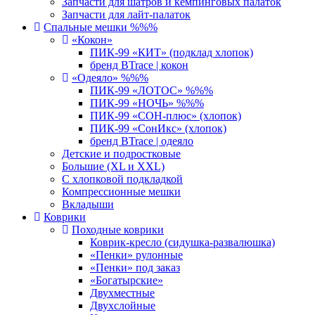
Запчасти для шатров и кемпинговых палаток
Запчасти для лайт-палаток
Спальные мешки %%%
«Кокон»
ПИК-99 «КИТ» (подклад хлопок)
бренд BTrace | кокон
«Одеяло» %%%
ПИК-99 «ЛОТОС» %%%
ПИК-99 «НОЧЬ» %%%
ПИК-99 «СОН-плюс» (хлопок)
ПИК-99 «СонИкс» (хлопок)
бренд BTrace | одеяло
Детские и подростковые
Большие (XL и XXL)
С хлопковой подкладкой
Компрессионные мешки
Вкладыши
Коврики
Походные коврики
Коврик-кресло (сидушка-развалюшка)
«Пенки» рулонные
«Пенки» под заказ
«Богатырские»
Двухместные
Двухслойные