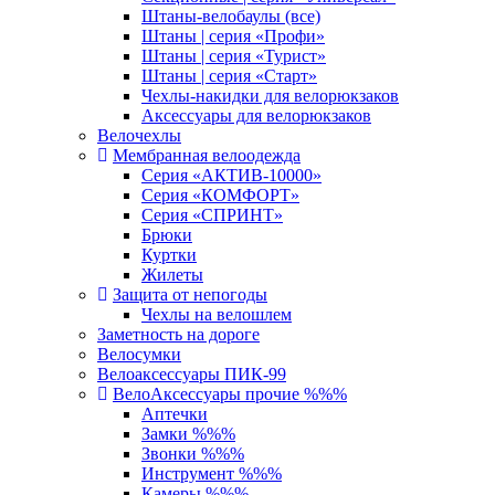
Штаны-велобаулы (все)
Штаны | серия «Профи»
Штаны | серия «Турист»
Штаны | серия «Старт»
Чехлы-накидки для велорюкзаков
Аксессуары для велорюкзаков
Велочехлы
Мембранная велоодежда
Серия «АКТИВ-10000»
Серия «КОМФОРТ»
Серия «СПРИНТ»
Брюки
Куртки
Жилеты
Защита от непогоды
Чехлы на велошлем
Заметность на дороге
Велосумки
Велоаксессуары ПИК-99
ВелоАксессуары прочие %%%
Аптечки
Замки %%%
Звонки %%%
Инструмент %%%
Камеры %%%