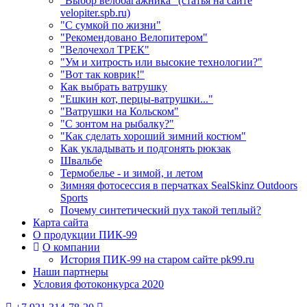
"Выбор велобагажника" (статья на сайте
velopiter.spb.ru)
"С сумкой по жизни"
"Рекомендовано Велопитером"
"Велочехол ТРЕК"
"Ум и хитрость или высокие технологии?"
"Вот так коврик!"
Как выбрать ватрушку
"Ешкин кот, перцы-ватрушки..."
"Ватрушки на Кольском"
"С зонтом на рыбалку?"
"Как сделать хороший зимний костюм"
Как укладывать и подгонять рюкзак
Швальбе
Термобелье - и зимой, и летом
Зимняя фотосессия в перчатках SealSkinz Outdoors
Sports
Почему синтетический пух такой теплый?
Карта сайта
О продукции ПИК-99
О компании
История ПИК-99 на старом сайте pk99.ru
Наши партнеры
Условия фотоконкурса 2020