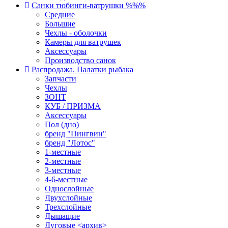
Санки тюбинги-ватрушки %%%
Средние
Большие
Чехлы - оболочки
Камеры для ватрушек
Аксессуары
Производство санок
Распродажа. Палатки рыбака
Запчасти
Чехлы
ЗОНТ
КУБ / ПРИЗМА
Аксессуары
Пол (дно)
бренд "Пингвин"
бренд "Лотос"
1-местные
2-местные
3-местные
4-6-местные
Однослойные
Двухслойные
Трехслойные
Дышащие
Дуговые <архив>