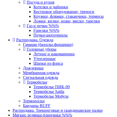
Посуда и кухня
Котелки и чайники
Костровое оборудование, треноги
Кружки, фляжки, стаканчики, термосы
Ложки, вилки, ножи, миски, тарелки
Газ и печки %%%
Горелки %%%
Печки-щепочницы
Распродажа. Одежда
Гамаши (бахилы-фонарики)
Головные уборы
Летние и накомарники
Утепленные
Шапки из флиса
Дождевики
Мембранная одежда
Сигнальная одежда
Термобелье
Термобелье ПИК-99
Термобелье Satila
Термобелье Мобула
Термоноски
Банданы BUFF
Распродажа. Трекинговые и скандинавские палки
Мягкие ледянки-блинчики %%%