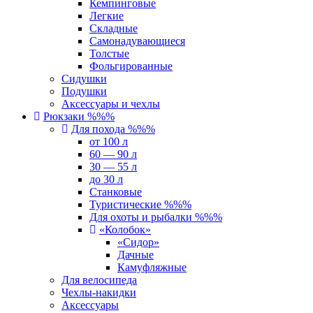
Кемпинговые
Легкие
Складные
Самонадувающиеся
Толстые
Фольгированные
Сидушки
Подушки
Аксессуары и чехлы
Рюкзаки %%%
Для похода %%%
от 100 л
60 — 90 л
30 — 55 л
до 30 л
Станковые
Туристические %%%
Для охоты и рыбалки %%%
«Колобок»
«Сидор»
Дачные
Камуфляжные
Для велосипеда
Чехлы-накидки
Аксессуары