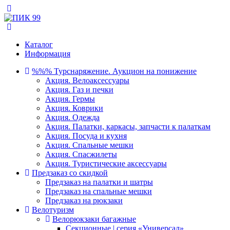
Каталог
Информация
%%% Турснаряжение. Аукцион на понижение
Акция. Велоаксессуары
Акция. Газ и печки
Акция. Гермы
Акция. Коврики
Акция. Одежда
Акция. Палатки, каркасы, запчасти к палаткам
Акция. Посуда и кухня
Акция. Спальные мешки
Акция. Спасжилеты
Акция. Туристические аксессуары
Предзаказ со скидкой
Предзаказ на палатки и шатры
Предзаказ на спальные мешки
Предзаказ на рюкзаки
Велотуризм
Велорюкзаки багажные
Секционные | серия «Универсал»