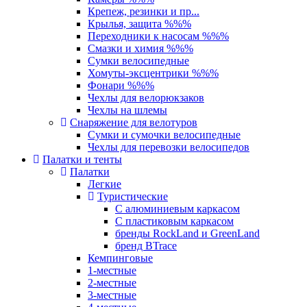
Крепеж, резинки и пр...
Крылья, защита %%%
Переходники к насосам %%%
Смазки и химия %%%
Сумки велосипедные
Хомуты-эксцентрики %%%
Фонари %%%
Чехлы для велорюкзаков
Чехлы на шлемы
Снаряжение для велотуров
Сумки и сумочки велосипедные
Чехлы для перевозки велосипедов
Палатки и тенты
Палатки
Легкие
Туристические
С алюминиевым каркасом
С пластиковым каркасом
бренды RockLand и GreenLand
бренд BTrace
Кемпинговые
1-местные
2-местные
3-местные