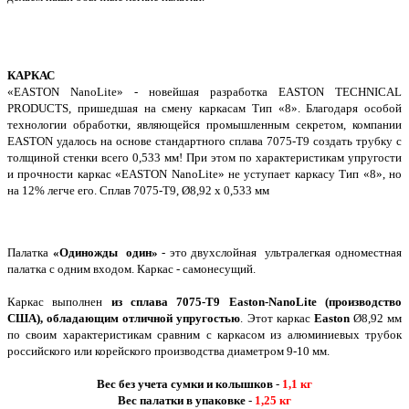
КАРКАС
«EASTON NanoLite» - новейшая разработка EASTON TECHNICAL
PRODUCTS, пришедшая на смену каркасам Тип «8». Благодаря особой
технологии обработки, являющейся промышленным секретом, компании
EASTON удалось на основе стандартного сплава 7075-Т9 создать трубку с
толщиной стенки всего 0,533 мм! При этом по характеристикам упругости
и прочности каркас «EASTON NanoLite» не уступает каркасу Тип «8», но
на 12% легче его. Сплав 7075-Т9, Ø8,92 х 0,533 мм
Палатка
«Одиножды один»
- это двухслойная ультралегкая одноместная
палатка с одним входом. Каркас - самонесущий.
Каркас выполнен
из
сплава 7075-Т9 Easton-NanoLite (производство
США), обладающим отличной упругостью
. Этот каркас
Easton
Ø8,92 мм
по своим характеристикам сравним с каркасом из алюминиевых трубок
российского или корейского производства диаметром 9-10 мм.
Вес без учета сумки и колышков
-
1,1 кг
Вес палатки в упаковке
-
1,25 кг