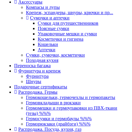
Аксессуары
Компасы и лупы
Крепеж, эспандеры, шнуры, крючки и пр...
Сумочки и аптечки
Сумки для путешественников
Поясные сумки
Упаковочные мешки и сумки
Косметички и гигиена
Кошельки
Аптечки
Сумки, сумочки, косметички
Походная кухня
Переноска багажа
Фурнитура и крепеж
Фурнитура
Шнуры
Подарочные сертификаты
Распродажа. Гермы
Гермокошельки, гермочехлы и гермопакеты
Гермовкладыши в рюкзаки
Гермомешки и гермоупаковки из ПВХ-ткани
(тезы) %%%
Гермосумки и гермобаулы %%%
Герморюкзаки (драйбэги) %%%
Распродажа. Посуда, кухня, газ