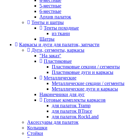
4-местные
5-местные
6-местные
Архив палаток
Тенты и шатры
Тенты походные
из ткани
Шатры
Каркасы и дуги для палаток, запчасти
Дуги, сегменты, каркасы
"На заказ"
Пластиковые
Пластиковые секции / сегменты
Пластиковые дуги и каркасы
Металлические
Металлические секции / сегменты
Металлические дуги и каркасы
Наконечники для дуг
Готовые комплекты каркасов
для палаток Tramp
для палаток BTrace
для палаток RockLand
Аксессуары для палаток
Колышки
Стойки