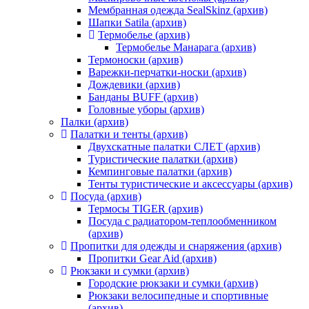
Мембранная одежда SealSkinz (архив)
Шапки Satila (архив)
Термобелье (архив)
Термобелье Манарага (архив)
Термоноски (архив)
Варежки-перчатки-носки (архив)
Дождевики (архив)
Банданы BUFF (архив)
Головные уборы (архив)
Палки (архив)
Палатки и тенты (архив)
Двухскатные палатки СЛЕТ (архив)
Туристические палатки (архив)
Кемпинговые палатки (архив)
Тенты туристические и аксессуары (архив)
Посуда (архив)
Термосы TIGER (архив)
Посуда с радиатором-теплообменником
(архив)
Пропитки для одежды и снаряжения (архив)
Пропитки Gear Aid (архив)
Рюкзаки и сумки (архив)
Городские рюкзаки и сумки (архив)
Рюкзаки велосипедные и спортивные
(архив)