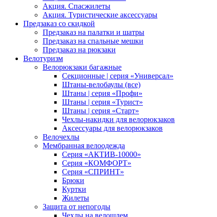
Акция. Спасжилеты
Акция. Туристические аксессуары
Предзаказ со скидкой
Предзаказ на палатки и шатры
Предзаказ на спальные мешки
Предзаказ на рюкзаки
Велотуризм
Велорюкзаки багажные
Секционные | серия «Универсал»
Штаны-велобаулы (все)
Штаны | серия «Профи»
Штаны | серия «Турист»
Штаны | серия «Старт»
Чехлы-накидки для велорюкзаков
Аксессуары для велорюкзаков
Велочехлы
Мембранная велоодежда
Серия «АКТИВ-10000»
Серия «КОМФОРТ»
Серия «СПРИНТ»
Брюки
Куртки
Жилеты
Защита от непогоды
Чехлы на велошлем