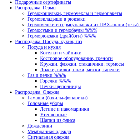
Подарочные сертификаты
Распродажа. Гермы
Гермокошельки, гермочехлы и гермопакеты
Гермовкладыши в рюкзаки
Гермомешки и гермоупаковки из ПВХ-ткани (тезы
Гермосумки и гермобаулы %%%
Герморюкзаки (драйбэги) %%%
Распродажа. Посуда, кухня, газ
Посуда и кухня
Котелки и чайники
Костровое оборудование, треноги
Кружки, фляжки, стаканчики, термосы
Ложки, вилки, ножи, миски, тарелки
Газ и печки %%%
Горелки %%%
Печки-щепочницы
Распродажа. Одежда
Гамаши (бахилы-фонарики)
Головные уборы
Летние и накомарники
Утепленные
Шапки из флиса
Дождевики
Мембранная одежда
Сигнальная одежда