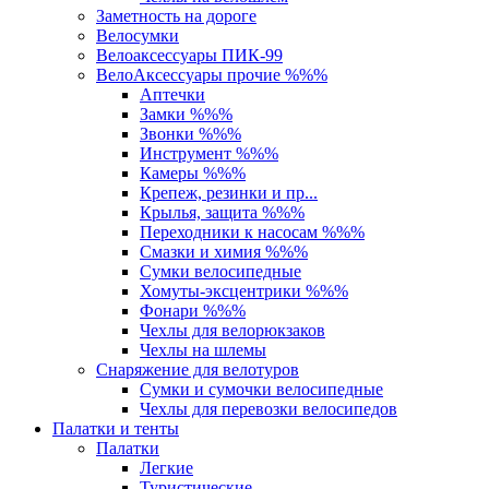
Заметность на дороге
Велосумки
Велоаксессуары ПИК-99
ВелоАксессуары прочие %%%
Аптечки
Замки %%%
Звонки %%%
Инструмент %%%
Камеры %%%
Крепеж, резинки и пр...
Крылья, защита %%%
Переходники к насосам %%%
Смазки и химия %%%
Сумки велосипедные
Хомуты-эксцентрики %%%
Фонари %%%
Чехлы для велорюкзаков
Чехлы на шлемы
Снаряжение для велотуров
Сумки и сумочки велосипедные
Чехлы для перевозки велосипедов
Палатки и тенты
Палатки
Легкие
Туристические