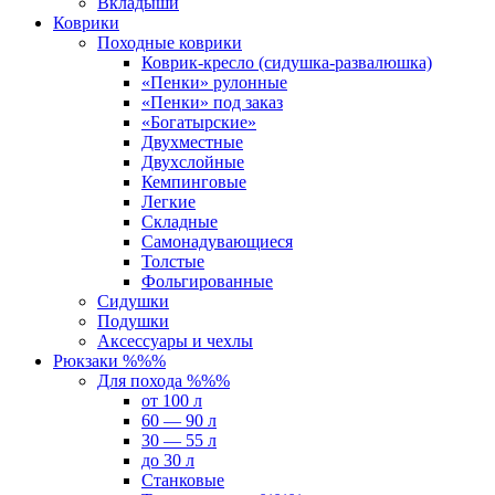
Вкладыши
Коврики
Походные коврики
Коврик-кресло (сидушка-развалюшка)
«Пенки» рулонные
«Пенки» под заказ
«Богатырские»
Двухместные
Двухслойные
Кемпинговые
Легкие
Складные
Самонадувающиеся
Толстые
Фольгированные
Сидушки
Подушки
Аксессуары и чехлы
Рюкзаки %%%
Для похода %%%
от 100 л
60 — 90 л
30 — 55 л
до 30 л
Станковые