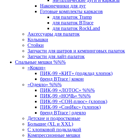
Металлические дуги и каркасы
Наконечники для дуг
Готовые комплекты каркасов
для палаток Tramp
для палаток BTrace
для палаток RockLand
Аксессуары для палаток
Колышки
Стойки
Запчасти для шатров и кемпинговых палаток
Запчасти для лайт-палаток
Спальные мешки %%%
«Кокон»
ПИК-99 «КИТ» (подклад хлопок)
бренд BTrace | кокон
«Одеяло» %%%
ПИК-99 «ЛОТОС» %%%
ПИК-99 «НОЧЬ» %%%
ПИК-99 «СОН-плюс» (хлопок)
ПИК-99 «СонИкс» (хлопок)
бренд BTrace | одеяло
Детские и подростковые
Большие (XL и XXL)
С хлопковой подкладкой
Компрессионные мешки