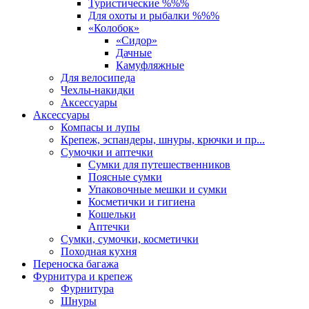
Туристические %%%
Для охоты и рыбалки %%%
«Колобок»
«Сидор»
Дачные
Камуфляжные
Для велосипеда
Чехлы-накидки
Аксессуары
Аксессуары
Компасы и лупы
Крепеж, эспандеры, шнуры, крючки и пр...
Сумочки и аптечки
Сумки для путешественников
Поясные сумки
Упаковочные мешки и сумки
Косметички и гигиена
Кошельки
Аптечки
Сумки, сумочки, косметички
Походная кухня
Переноска багажа
Фурнитура и крепеж
Фурнитура
Шнуры