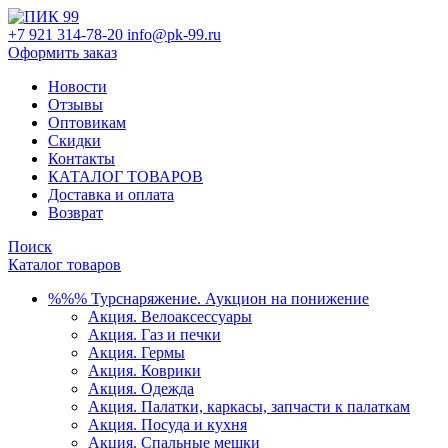
+7 921 314-78-20
info@pk-99.ru
Оформить заказ
Новости
Отзывы
Оптовикам
Скидки
Контакты
КАТАЛОГ ТОВАРОВ
Доставка и оплата
Возврат
Поиск
Каталог товаров
%%% Турснаряжение. Аукцион на понижение
Акция. Велоаксессуары
Акция. Газ и печки
Акция. Гермы
Акция. Коврики
Акция. Одежда
Акция. Палатки, каркасы, запчасти к палаткам
Акция. Посуда и кухня
Акция. Спальные мешки