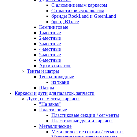
С алюминиевым каркасом
С пластиковым каркасом
бренды RockLand и GreenLand
бренд BTrace
Кемпинговые
1-местные
2-местные
3-местные
4-местные
5-местные
6-местные
Архив палаток
Тенты и шатры
Тенты походные
из ткани
Шатры
Каркасы и дуги для палаток, запчасти
Дуги, сегменты, каркасы
"На заказ"
Пластиковые
Пластиковые секции / сегменты
Пластиковые дуги и каркасы
Металлические
Металлические секции / сегменты