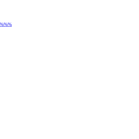
) %%%