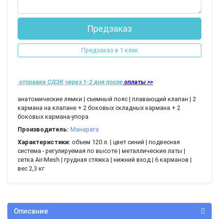
Предзаказ
Предзаказ в 1 клик
отправка СДЭК через 1-2 дня
после
оплаты >>
анатомические лямки | съемный пояс | плавающий клапан | 2
кармана на клапане + 2 боковых складных кармана + 2
боковых кармана-упора
Производитель:
Манарага
Характеристики:
объем 120 л. | цвет синий | подвесная
система - регулируемая по высоте | металлические латы |
сетка Air-Mesh | грудная стяжка | нижний вход | 6 карманов |
вес 2,3 кг
Описание