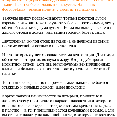
ткани. Палатка более компктно пакуется. На наших
фотографиях - ранняя модель, с дном из терпаулинга.
Тамбуры вверху поддерживаются третьей короткой дугой-
коромыслом - они тоже получаются более просторными, чем у
обычной палатки с двумя дугами. Когда вы выглядываете из
жилого отсека в дождь - над вашей головой будет крыша.
Двухслойная, жилой отсек из ткани (а не целиком из сетки) -
поэтому весной и осенью в палатке тепло.
И в то же время у нее хорошая система вентиляции. Два входа
обеспечивают проток воздуха в жару. Входы дублированы
москитной сеткой. Есть два регулируемых вентиляционных
клапана и большие окна из сетки вверху купола внутренней
палатки.
Тент и дно совершенно непромокаемые, палатка не боится
затяжных и сильных дождей. Швы проклеены.
Каркас палатки нанизывается на штырьки, пришитые к
жилому отсеку (в отличие от каркаса, наконечники которого
вставляются в люверсы - это две системы крепления каркаса
к палатке). А тент пришпиливается колышками к земле. Если
вы ставите палатку на каменной плите, в которую не воткнуть