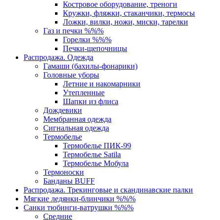
Костровое оборудование, треноги
Кружки, фляжки, стаканчики, термосы
Ложки, вилки, ножи, миски, тарелки
Газ и печки %%%
Горелки %%%
Печки-щепочницы
Распродажа. Одежда
Гамаши (бахилы-фонарики)
Головные уборы
Летние и накомарники
Утепленные
Шапки из флиса
Дождевики
Мембранная одежда
Сигнальная одежда
Термобелье
Термобелье ПИК-99
Термобелье Satila
Термобелье Мобула
Термоноски
Банданы BUFF
Распродажа. Трекинговые и скандинавские палки
Мягкие ледянки-блинчики %%%
Санки тюбинги-ватрушки %%%
Средние