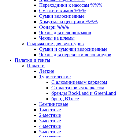
Переходники к насосам %%%
Смазки и химия %%%
Сумки велосипедные
Хомуты-эксцентрики %%%
Фонари %%%
Чехлы для велорюкзаков
Чехлы на шлемы
Снаряжение для велотуров
Сумки и сумочки велосипедные
Чехлы для перевозки велосипедов
Палатки и тенты
Палатки
Легкие
Туристические
С алюминиевым каркасом
С пластиковым каркасом
бренды RockLand и GreenLand
бренд BTrace
Кемпинговые
1-местные
2-местные
3-местные
4-местные
5-местные