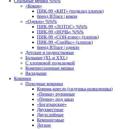
Спальные мешки %%%
«Кокон»
ПИК-99 «КИТ» (подклад хлопок)
бренд BTrace | кокон
«Одеяло» %%%
ПИК-99 «ЛОТОС» %%%
ПИК-99 «НОЧЬ» %%%
ПИК-99 «СОН-плюс» (хлопок)
ПИК-99 «СонИкс» (хлопок)
бренд BTrace | одеяло
Детские и подростковые
Большие (XL и XXL)
С хлопковой подкладкой
Компрессионные мешки
Вкладыши
Коврики
Походные коврики
Коврик-кресло (сидушка-развалюшка)
«Пенки» рулонные
«Пенки» под заказ
«Богатырские»
Двухместные
Двухслойные
Кемпинговые
Легкие