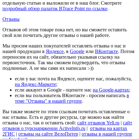
отдельную статью и выложили ее в наш блог. Смотрите
подробный обзор палаток BTrace Point по ссылке
.
Отзывы
Отзывов об этом товаре пока нет, но вы сможете оставить
свой или почитать другие отзывы о нашей работе.
Мы просим наших покупателей оставлять отзывы о нас и
нашей продукции в
Яндексе
, в
Google
или
ВКонтакте
. Потом
переносим их на сайт, обязательно указывая ссылку на
первоисточник. Так мы сможем подтвердить, что отзывы
подлинные. А не мы сами их написали :-))
если у вас почта на Яндексе, оцените нас, пожалуйста,
на Яндекс-Маркете
;
если аккаунт в Google - оцените нас
на Google-картах
;
если вы пользователь ВКонтакте - просим написать
в
теме "Отзывы" в нашей группе
.
Вы также можете по этим ссылкам почитать оставленные о
нас отзывы. Есть и другие ресурсы, где можно как найти
отзывы о нас, так и оставить свой:
сайт отзывов Yell.ru
|
сайт
отзывов о турснаряжении ActiveInfo.ru
|
отзывы на картах
2ГИС
|
отзывы на сайте ВелоПитер
|
отзывы в нашей группе