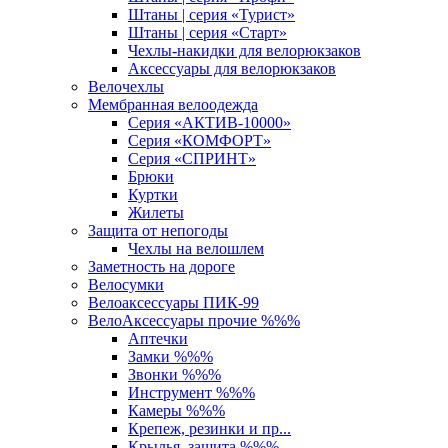
Штаны | серия «Турист»
Штаны | серия «Старт»
Чехлы-накидки для велорюкзаков
Аксессуары для велорюкзаков
Велочехлы
Мембранная велоодежда
Серия «АКТИВ-10000»
Серия «КОМФОРТ»
Серия «СПРИНТ»
Брюки
Куртки
Жилеты
Защита от непогоды
Чехлы на велошлем
Заметность на дороге
Велосумки
Велоаксессуары ПИК-99
ВелоАксессуары прочие %%%
Аптечки
Замки %%%
Звонки %%%
Инструмент %%%
Камеры %%%
Крепеж, резинки и пр...
Крылья, защита %%%