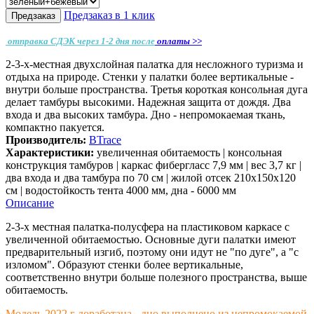
Предзаказ в 1 клик
Предзаказ
отправка СДЭК через 1-2 дня
после
оплаты >>
2-3-х-местная двухслойная палатка для несложного туризма и
отдыха на природе. Стенки у палатки более вертикальные -
внутри больше пространства. Третья короткая консольная дуга
делает тамбуры высокими. Надежная защита от дождя. Два
входа и два высоких тамбура. Дно - непромокаемая ткань,
компактно пакуется.
Производитель:
BTrace
Характеристики:
увеличенная обитаемость | консольная
конструкция тамбуров | каркас фибергласс 7,9 мм | вес 3,7 кг |
два входа и два тамбура по 70 см | жилой отсек 210х150х120
см | водостойкоcть тента 4000 мм, дна - 6000 мм
Описание
2-3-х местная палатка-полусфера на пластиковом каркасе с
увеличенной обитаемостью. Основные дуги палатки имеют
предварительный изгиб, поэтому они идут не "по дуге", а "с
изломом". Образуют стенки более вертикальные,
соответственно внутри больше полезного пространства, выше
обитаемость.
Модель 2022 г доработана - дно выполнено из непромокаемой