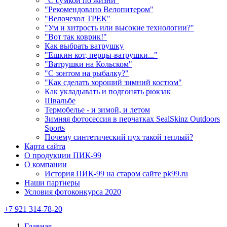
"С сумкой по жизни"
"Рекомендовано Велопитером"
"Велочехол ТРЕК"
"Ум и хитрость или высокие технологии?"
"Вот так коврик!"
Как выбрать ватрушку
"Ешкин кот, перцы-ватрушки..."
"Ватрушки на Кольском"
"С зонтом на рыбалку?"
"Как сделать хороший зимний костюм"
Как укладывать и подгонять рюкзак
Швальбе
Термобелье - и зимой, и летом
Зимняя фотосессия в перчатках SealSkinz Outdoors
Sports
Почему синтетический пух такой теплый?
Карта сайта
О продукции ПИК-99
О компании
История ПИК-99 на старом сайте pk99.ru
Наши партнеры
Условия фотоконкурса 2020
+7 921 314-78-20
Главная