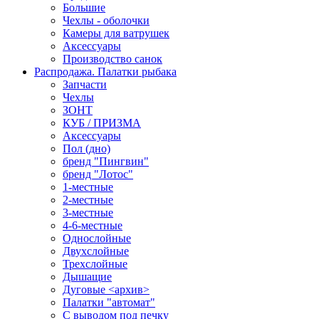
Большие
Чехлы - оболочки
Камеры для ватрушек
Аксессуары
Производство санок
Распродажа. Палатки рыбака
Запчасти
Чехлы
ЗОНТ
КУБ / ПРИЗМА
Аксессуары
Пол (дно)
бренд "Пингвин"
бренд "Лотос"
1-местные
2-местные
3-местные
4-6-местные
Однослойные
Двухслойные
Трехслойные
Дышащие
Дуговые <архив>
Палатки "автомат"
C выводом под печку