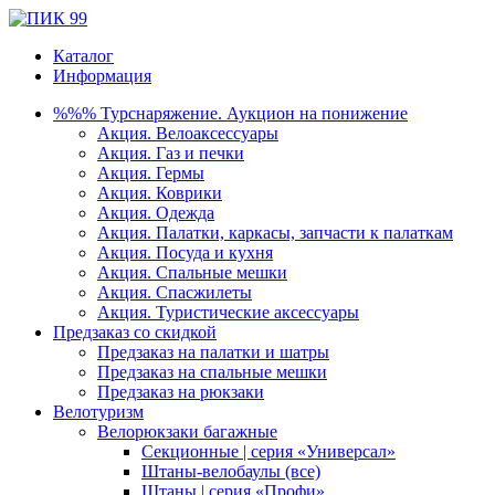
Каталог
Информация
%%% Турснаряжение. Аукцион на понижение
Акция. Велоаксессуары
Акция. Газ и печки
Акция. Гермы
Акция. Коврики
Акция. Одежда
Акция. Палатки, каркасы, запчасти к палаткам
Акция. Посуда и кухня
Акция. Спальные мешки
Акция. Спасжилеты
Акция. Туристические аксессуары
Предзаказ со скидкой
Предзаказ на палатки и шатры
Предзаказ на спальные мешки
Предзаказ на рюкзаки
Велотуризм
Велорюкзаки багажные
Секционные | серия «Универсал»
Штаны-велобаулы (все)
Штаны | серия «Профи»