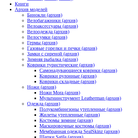
Книги
Архив моделей
Бинокли (архив)
Велобагажники (архив)
Велоаксессуары (архив)
Велоодежда (архив)
Велосумки (архив)
Гермы (архив)
Газовые горелки и печки (архив)
Замки с сиреной (архив)
Зимняя рыбалка (архив)
Коврики туристические (архив)
Самонадувающиеся коврики (архив)
Коврики рулонные (архив)
Коврики-складные (архив)
Ножи (архив)
Ножи Mora (архив)
Мультиинструмент Leatherman (архив)
Одежда (архив)
Полукомбинезоны утепленные (архив)
Жилеты утепленные (архив)
Костюмы зимние (архив)
Маскировочные костюмы (архив)
Мембранная одежда SealSkinz (архив)
Шапки Satila (архив)