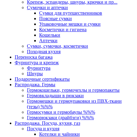
Крепеж, эспандеры, шнуры, крючки и пр...
Сумочки и аптечки
Сумки для путешественников
Поясные сумки
Упаковочные мешки и сумки
Косметички и гигиена
Кошельки
Аптечки
Сумки, сумочки, косметички
Походная кухня
Переноска багажа
Фурнитура и крепеж
Фурнитура
Шнуры
Подарочные сертификаты
Распродажа. Гермы
Гермокошельки, гермочехлы и гермопакеты
Гермовкладыши в рюкзаки
Гермомешки и гермоупаковки из ПВХ-ткани
(тезы) %%%
Гермосумки и гермобаулы %%%
Герморюкзаки (драйбэги) %%%
Распродажа. Посуда, кухня, газ
Посуда и кухня
Котелки и чайники