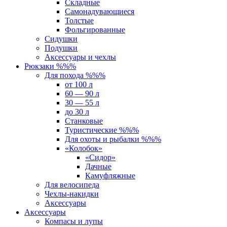
Складные
Самонадувающиеся
Толстые
Фольгированные
Сидушки
Подушки
Аксессуары и чехлы
Рюкзаки %%%
Для похода %%%
от 100 л
60 — 90 л
30 — 55 л
до 30 л
Станковые
Туристические %%%
Для охоты и рыбалки %%%
«Колобок»
«Сидор»
Дачные
Камуфляжные
Для велосипеда
Чехлы-накидки
Аксессуары
Аксессуары
Компасы и лупы