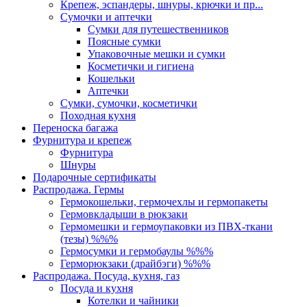
Крепеж, эспандеры, шнуры, крючки и пр...
Сумочки и аптечки
Сумки для путешественников
Поясные сумки
Упаковочные мешки и сумки
Косметички и гигиена
Кошельки
Аптечки
Сумки, сумочки, косметички
Походная кухня
Переноска багажа
Фурнитура и крепеж
Фурнитура
Шнуры
Подарочные сертификаты
Распродажа. Гермы
Гермокошельки, гермочехлы и гермопакеты
Гермовкладыши в рюкзаки
Гермомешки и гермоупаковки из ПВХ-ткани
(тезы) %%%
Гермосумки и гермобаулы %%%
Герморюкзаки (драйбэги) %%%
Распродажа. Посуда, кухня, газ
Посуда и кухня
Котелки и чайники