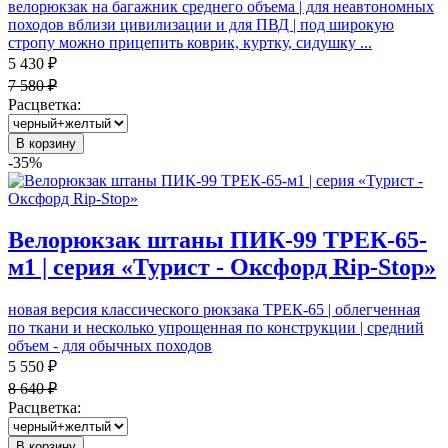
велорюкзак на багажник среднего объема | для неавтономных
походов вблизи цивилизации и для ПВД | под широкую
стропу можно прицепить коврик, куртку, сидушку ...
5 430 ₽
7 580 ₽
Расцветка:
В корзину
-35%
Велорюкзак штаны ПИК-99 ТРЕК-65-
м1 | серия «Турист - Оксфорд Rip-Stop»
новая версия классического рюкзака ТРЕК-65 | облегченная
по ткани и несколько упрощенная по конструкции | средний
объем - для обычных походов
5 550 ₽
8 640 ₽
Расцветка:
В корзину