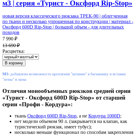
м3 | серия «Турист - Оксфорд Rip-Stop»
новая версия классического рюкзака ТРЕК-90 | облегченная
по ткани и несколько упрощенная по конструкции | материал -
Оксфорд 600D Rip-Stop | большой объем - для длительных
походов
7 990 ₽
13 690 ₽
Расцветка:
В корзину
М3:
добавлена возможность крепления "штанин" к багажнику и вставки
"пены" в лапы
Отличия монообъемных рюкзков средней серии
«Турист - Оксфорд 600D Rip-Stop» от старшей
серии «Профи - Кордура»:
ткань
Оксфорд 600D Rip-Stop
, а не
Кордура 1000D
;
нет модели объемом 90 л. (закрывается на клапан, как
туристический рюкзак, имеет тубус);
несколько меньше функционал по способам закрепления