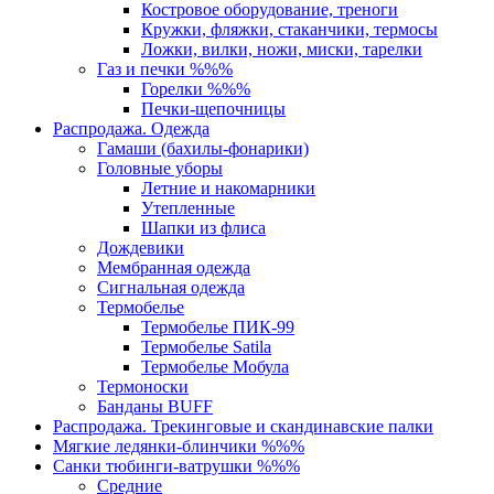
Костровое оборудование, треноги
Кружки, фляжки, стаканчики, термосы
Ложки, вилки, ножи, миски, тарелки
Газ и печки %%%
Горелки %%%
Печки-щепочницы
Распродажа. Одежда
Гамаши (бахилы-фонарики)
Головные уборы
Летние и накомарники
Утепленные
Шапки из флиса
Дождевики
Мембранная одежда
Сигнальная одежда
Термобелье
Термобелье ПИК-99
Термобелье Satila
Термобелье Мобула
Термоноски
Банданы BUFF
Распродажа. Трекинговые и скандинавские палки
Мягкие ледянки-блинчики %%%
Санки тюбинги-ватрушки %%%
Средние