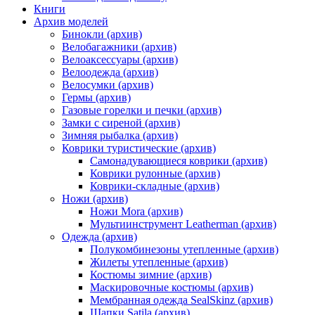
Книги
Архив моделей
Бинокли (архив)
Велобагажники (архив)
Велоаксессуары (архив)
Велоодежда (архив)
Велосумки (архив)
Гермы (архив)
Газовые горелки и печки (архив)
Замки с сиреной (архив)
Зимняя рыбалка (архив)
Коврики туристические (архив)
Самонадувающиеся коврики (архив)
Коврики рулонные (архив)
Коврики-складные (архив)
Ножи (архив)
Ножи Mora (архив)
Мультиинструмент Leatherman (архив)
Одежда (архив)
Полукомбинезоны утепленные (архив)
Жилеты утепленные (архив)
Костюмы зимние (архив)
Маскировочные костюмы (архив)
Мембранная одежда SealSkinz (архив)
Шапки Satila (архив)