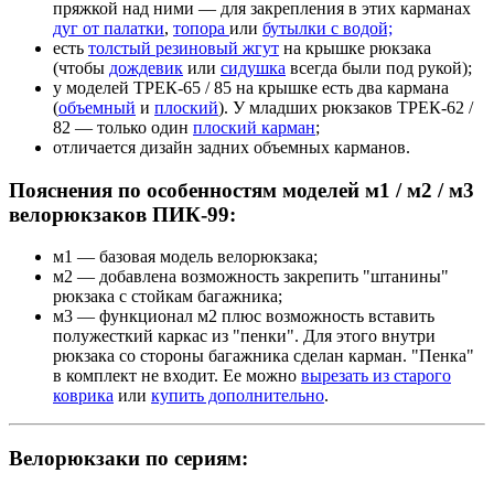
пряжкой над ними — для закрепления в этих карманах
дуг от палатки
,
топора
или
бутылки с водой;
есть
толстый резиновый жгут
на крышке рюкзака
(чтобы
дождевик
или
сидушка
всегда были под рукой);
у моделей ТРЕК-65 / 85 на крышке есть два кармана
(
объемный
и
плоский
). У младших рюкзаков ТРЕК-62 /
82 — только один
плоский карман
;
отличается дизайн задних объемных карманов.
Пояснения по особенностям моделей м1 / м2 / м3
велорюкзаков ПИК-99:
м1 — базовая модель велорюкзака;
м2 — добавлена возможность закрепить "штанины"
рюкзака с стойкам багажника;
м3 — функционал м2 плюс возможность вставить
полужесткий каркас из "пенки". Для этого внутри
рюкзака со стороны багажника сделан карман. "Пенка"
в комплект не входит. Ее можно
вырезать из старого
коврика
или
купить дополнительно
.
Велорюкзаки по сериям: