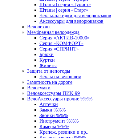
Штаны | серия «Турист»
Штаны | серия «Старт»
Чехлы-накидки для велорюкзаков
Аксессуары для велорюкзаков
Велочехлы
Мембранная велоодежда
Серия «АКТИВ-10000»
Серия «КОМФОРТ»
Серия «СПРИНТ»
Брюки
Куртки
Жилеты
Защита от непогоды
Чехлы на велошлем
Заметность на дороге
Велосумки
Велоаксессуары ПИК-99
ВелоАксессуары прочие %%%
Аптечки
Замки %%%
Звонки %%%
Инструмент %%%
Камеры %%%
Крепеж, резинки и пр...
Крылья, защита %%%