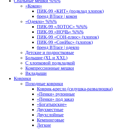
Спальные мешки %%%
«Кокон»
ПИК-99 «КИТ» (подклад хлопок)
бренд BTrace | кокон
«Одеяло» %%%
ПИК-99 «ЛОТОС» %%%
ПИК-99 «НОЧЬ» %%%
ПИК-99 «СОН-плюс» (хлопок)
ПИК-99 «СонИкс» (хлопок)
бренд BTrace | одеяло
Детские и подростковые
Большие (XL и XXL)
С хлопковой подкладкой
Компрессионные мешки
Вкладыши
Коврики
Походные коврики
Коврик-кресло (сидушка-развалюшка)
«Пенки» рулонные
«Пенки» под заказ
«Богатырские»
Двухместные
Двухслойные
Кемпинговые
Легкие