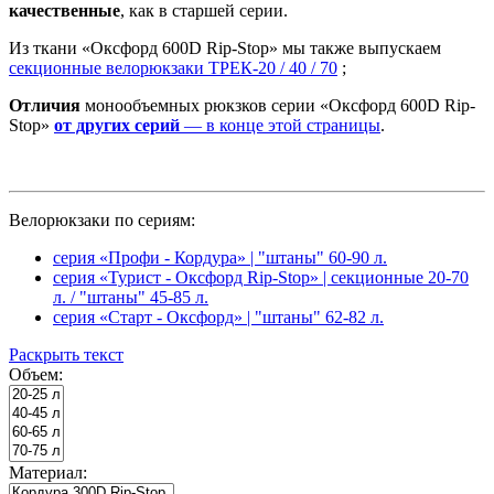
качественные
, как в старшей серии.
Из ткани «Оксфорд 600D Rip-Stop» мы также выпускаем
секционные велорюкзаки ТРЕК-20 / 40 / 70
;
Отличия
монообъемных рюкзков серии «Оксфорд 600D Rip-
Stop»
от других серий
— в конце этой страницы
.
Велорюкзаки по сериям:
серия «Профи - Кордура» | "штаны" 60-90 л.
серия «Турист - Оксфорд Rip-Stop» | секционные 20-70
л. / "штаны" 45-85 л.
серия «Старт - Оксфорд» | "штаны" 62-82 л.
Раскрыть текст
Объем:
Материал: