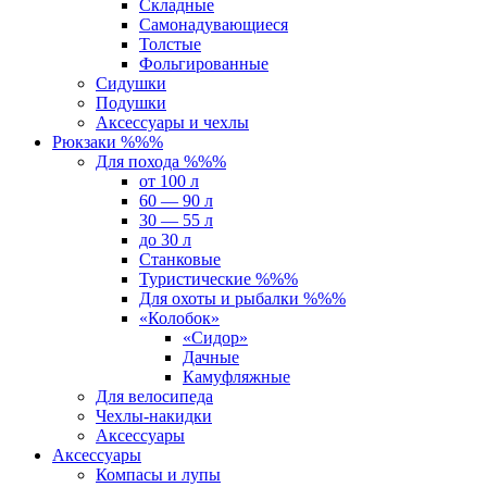
Складные
Самонадувающиеся
Толстые
Фольгированные
Сидушки
Подушки
Аксессуары и чехлы
Рюкзаки %%%
Для похода %%%
от 100 л
60 — 90 л
30 — 55 л
до 30 л
Станковые
Туристические %%%
Для охоты и рыбалки %%%
«Колобок»
«Сидор»
Дачные
Камуфляжные
Для велосипеда
Чехлы-накидки
Аксессуары
Аксессуары
Компасы и лупы