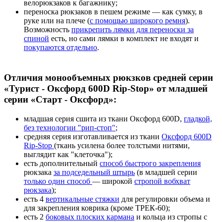
велорюкзаков к багажнику;
переноска рюкзаков в пешем режиме — как сумку, в
руке или на плече (
с помощью широкого ремня
).
Возможность
прикрепить лямки для переноски за
спиной
есть, но сами лямки в комплект не входят и
покупаются отдельно
.
Отличия монообъемных рюкзков средней серии
«Турист - Оксфорд 600D Rip-Stop» от младшей
серии «Старт - Оксфорд»:
младшая серия сшита из ткани Оксфорд 600D,
гладкой,
без технологии "рип-стоп"
;
средняя серия изготавливается из ткани
Оксфорд 600D
Rip-Stop
(ткань усилена более толстыми нитями,
выглядит как "клеточка");
есть дополнительный
способ быстрого закрепления
рюкзака
за подседельный штырь
(в младшей серии
только один способ
— широкой
стропой вобхват
рюкзака
);
есть 4
вертикальные стяжки
для регулировки объема и
для закрепления коврика (кроме ТРЕК-60);
есть 2
боковых плоских кармана
и кольца из стропы с