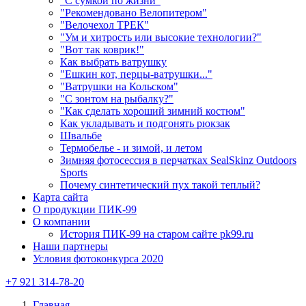
"С сумкой по жизни"
"Рекомендовано Велопитером"
"Велочехол ТРЕК"
"Ум и хитрость или высокие технологии?"
"Вот так коврик!"
Как выбрать ватрушку
"Ешкин кот, перцы-ватрушки..."
"Ватрушки на Кольском"
"С зонтом на рыбалку?"
"Как сделать хороший зимний костюм"
Как укладывать и подгонять рюкзак
Швальбе
Термобелье - и зимой, и летом
Зимняя фотосессия в перчатках SealSkinz Outdoors
Sports
Почему синтетический пух такой теплый?
Карта сайта
О продукции ПИК-99
О компании
История ПИК-99 на старом сайте pk99.ru
Наши партнеры
Условия фотоконкурса 2020
+7 921 314-78-20
Главная