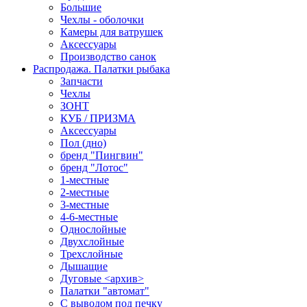
Большие
Чехлы - оболочки
Камеры для ватрушек
Аксессуары
Производство санок
Распродажа. Палатки рыбака
Запчасти
Чехлы
ЗОНТ
КУБ / ПРИЗМА
Аксессуары
Пол (дно)
бренд "Пингвин"
бренд "Лотос"
1-местные
2-местные
3-местные
4-6-местные
Однослойные
Двухслойные
Трехслойные
Дышащие
Дуговые <архив>
Палатки "автомат"
C выводом под печку