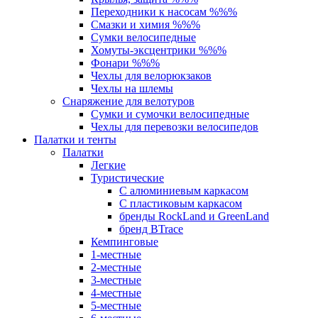
Переходники к насосам %%%
Смазки и химия %%%
Сумки велосипедные
Хомуты-эксцентрики %%%
Фонари %%%
Чехлы для велорюкзаков
Чехлы на шлемы
Снаряжение для велотуров
Сумки и сумочки велосипедные
Чехлы для перевозки велосипедов
Палатки и тенты
Палатки
Легкие
Туристические
С алюминиевым каркасом
С пластиковым каркасом
бренды RockLand и GreenLand
бренд BTrace
Кемпинговые
1-местные
2-местные
3-местные
4-местные
5-местные