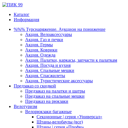
Каталог
Информация
%%% Турснаряжение. Аукцион на понижение
Акция. Велоаксессуары
Акция. Газ и печки
Акция. Гермы
Акция. Коврики
Акция. Одежда
Акция. Палатки, каркасы, запчасти к палаткам
Акция. Посуда и кухня
Акция. Спальные мешки
Акция. Спасжилеты
Акция. Туристические аксессуары
Предзаказ со скидкой
Предзаказ на палатки и шатры
Предзаказ на спальные мешки
Предзаказ на рюкзаки
Велотуризм
Велорюкзаки багажные
Секционные | серия «Универсал»
Штаны-велобаулы (все)
Штаны | серия «Профи»