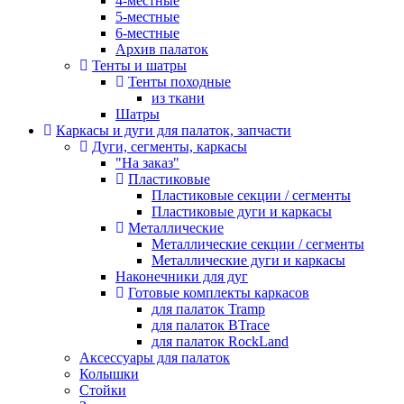
4-местные
5-местные
6-местные
Архив палаток
Тенты и шатры
Тенты походные
из ткани
Шатры
Каркасы и дуги для палаток, запчасти
Дуги, сегменты, каркасы
"На заказ"
Пластиковые
Пластиковые секции / сегменты
Пластиковые дуги и каркасы
Металлические
Металлические секции / сегменты
Металлические дуги и каркасы
Наконечники для дуг
Готовые комплекты каркасов
для палаток Tramp
для палаток BTrace
для палаток RockLand
Аксессуары для палаток
Колышки
Стойки