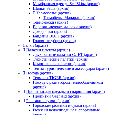
Мембранная одежда SealSkinz (архив)
Шапки Satila (архив)
Термобелье (архив)
Термобелье Манарага (архив)
Термоноски (архив)
Варежки-перчатки-носки (архив)
Дождевики (архив)
Банданы BUFF (архив)
Головные уборы (архив)
Палки (архив)
Палатки и тенты (архив)
Двухскатные палатки СЛЕТ (архив)
Туристические палатки (архив)
Кемпинговые палатки (архив)
Тенты туристические и аксессуары (архив)
Посуда (архив)
Термосы TIGER (архив)
Посуда с радиатором-теплообменником
(архив)
Пропитки для одежды и снаряжения (архив)
Пропитки Gear Aid (архив)
Рюкзаки и сумки (архив)
Городские рюкзаки и сумки (архив)
Рюкзаки велосипедные и спортивные
(архив)