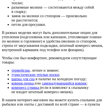
теплее;
разъемные молнии — состегиваются между собой
в спарку;
замок на молнии со стопором — произвольно
не расстегнется;
петли для просушки.
В разных моделях могут быть дополнительные опции для
утепления (подголовник или капюшон, утепляющие планки
по молнии и горловине) и удобства (молния со стопором,
стропа от закусывания подкладки, штатный компресс-мешок,
внутренний кармашек под телефон или фонарик).
Чтобы сон был комфортнее, рекомендуем сопутствующие
товары:
термобелье
, летнее и зимнее;
туристические теплые носки
;
шапка для сна
в палатке на холодную погоду;
коврик-пенка
или
самонадувающийся коврик
;
компресс-стяжка
(если в комплект к спальнику
не входит штатный компресс-мешок).
В нашем интернет-магазине вы можете купить спальник для
рыбалки или охоты с доставкой по всей стране — в пункты