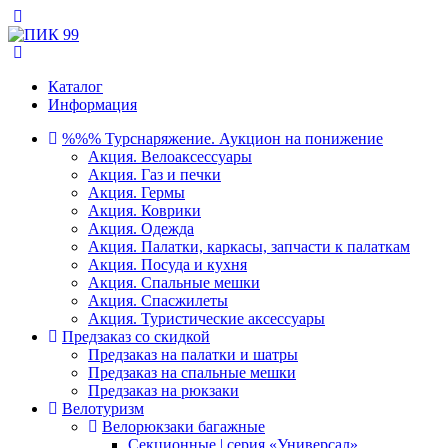
Каталог
Информация
%%% Турснаряжение. Аукцион на понижение
Акция. Велоаксессуары
Акция. Газ и печки
Акция. Гермы
Акция. Коврики
Акция. Одежда
Акция. Палатки, каркасы, запчасти к палаткам
Акция. Посуда и кухня
Акция. Спальные мешки
Акция. Спасжилеты
Акция. Туристические аксессуары
Предзаказ со скидкой
Предзаказ на палатки и шатры
Предзаказ на спальные мешки
Предзаказ на рюкзаки
Велотуризм
Велорюкзаки багажные
Секционные | серия «Универсал»