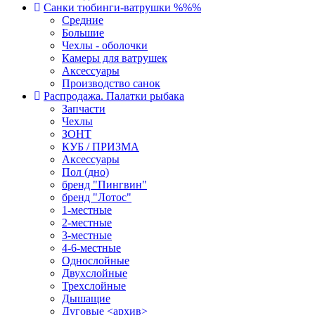
Санки тюбинги-ватрушки %%%
Средние
Большие
Чехлы - оболочки
Камеры для ватрушек
Аксессуары
Производство санок
Распродажа. Палатки рыбака
Запчасти
Чехлы
ЗОНТ
КУБ / ПРИЗМА
Аксессуары
Пол (дно)
бренд "Пингвин"
бренд "Лотос"
1-местные
2-местные
3-местные
4-6-местные
Однослойные
Двухслойные
Трехслойные
Дышащие
Дуговые <архив>