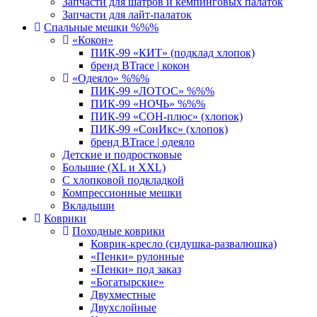
Запчасти для шатров и кемпинговых палаток
Запчасти для лайт-палаток
Спальные мешки %%%
«Кокон»
ПИК-99 «КИТ» (подклад хлопок)
бренд BTrace | кокон
«Одеяло» %%%
ПИК-99 «ЛОТОС» %%%
ПИК-99 «НОЧЬ» %%%
ПИК-99 «СОН-плюс» (хлопок)
ПИК-99 «СонИкс» (хлопок)
бренд BTrace | одеяло
Детские и подростковые
Большие (XL и XXL)
С хлопковой подкладкой
Компрессионные мешки
Вкладыши
Коврики
Походные коврики
Коврик-кресло (сидушка-развалюшка)
«Пенки» рулонные
«Пенки» под заказ
«Богатырские»
Двухместные
Двухслойные