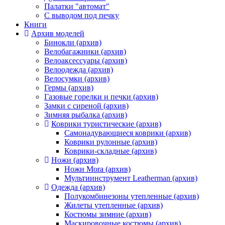
Палатки "автомат"
C выводом под печку
Книги
Архив моделей
Бинокли (архив)
Велобагажники (архив)
Велоаксессуары (архив)
Велоодежда (архив)
Велосумки (архив)
Гермы (архив)
Газовые горелки и печки (архив)
Замки с сиреной (архив)
Зимняя рыбалка (архив)
Коврики туристические (архив)
Самонадувающиеся коврики (архив)
Коврики рулонные (архив)
Коврики-складные (архив)
Ножи (архив)
Ножи Mora (архив)
Мультиинструмент Leatherman (архив)
Одежда (архив)
Полукомбинезоны утепленные (архив)
Жилеты утепленные (архив)
Костюмы зимние (архив)
Маскировочные костюмы (архив)