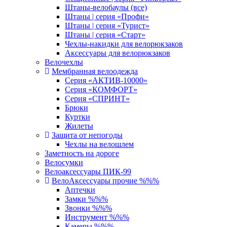
Штаны-велобаулы (все)
Штаны | серия «Профи»
Штаны | серия «Турист»
Штаны | серия «Старт»
Чехлы-накидки для велорюкзаков
Аксессуары для велорюкзаков
Велочехлы
Мембранная велоодежда
Серия «АКТИВ-10000»
Серия «КОМФОРТ»
Серия «СПРИНТ»
Брюки
Куртки
Жилеты
Защита от непогоды
Чехлы на велошлем
Заметность на дороге
Велосумки
Велоаксессуары ПИК-99
ВелоАксессуары прочие %%%
Аптечки
Замки %%%
Звонки %%%
Инструмент %%%
Камеры %%%