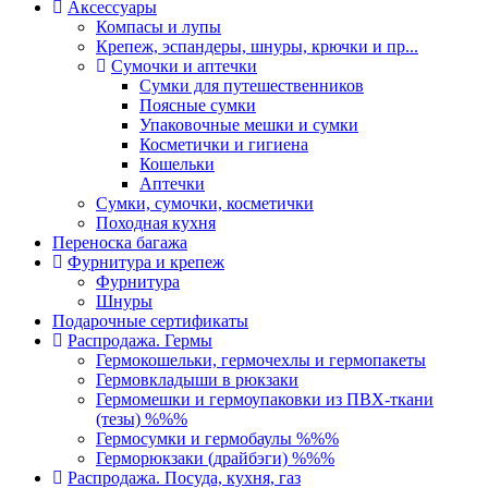
Аксессуары
Компасы и лупы
Крепеж, эспандеры, шнуры, крючки и пр...
Сумочки и аптечки
Сумки для путешественников
Поясные сумки
Упаковочные мешки и сумки
Косметички и гигиена
Кошельки
Аптечки
Сумки, сумочки, косметички
Походная кухня
Переноска багажа
Фурнитура и крепеж
Фурнитура
Шнуры
Подарочные сертификаты
Распродажа. Гермы
Гермокошельки, гермочехлы и гермопакеты
Гермовкладыши в рюкзаки
Гермомешки и гермоупаковки из ПВХ-ткани
(тезы) %%%
Гермосумки и гермобаулы %%%
Герморюкзаки (драйбэги) %%%
Распродажа. Посуда, кухня, газ