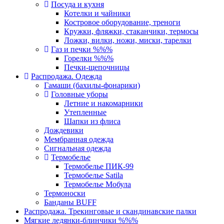
Посуда и кухня
Котелки и чайники
Костровое оборудование, треноги
Кружки, фляжки, стаканчики, термосы
Ложки, вилки, ножи, миски, тарелки
Газ и печки %%%
Горелки %%%
Печки-щепочницы
Распродажа. Одежда
Гамаши (бахилы-фонарики)
Головные уборы
Летние и накомарники
Утепленные
Шапки из флиса
Дождевики
Мембранная одежда
Сигнальная одежда
Термобелье
Термобелье ПИК-99
Термобелье Satila
Термобелье Мобула
Термоноски
Банданы BUFF
Распродажа. Трекинговые и скандинавские палки
Мягкие ледянки-блинчики %%%