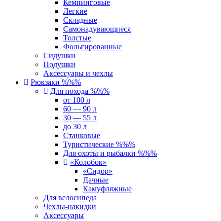
Кемпинговые
Легкие
Складные
Самонадувающиеся
Толстые
Фольгированные
Сидушки
Подушки
Аксессуары и чехлы
Рюкзаки %%%
Для похода %%%
от 100 л
60 — 90 л
30 — 55 л
до 30 л
Станковые
Туристические %%%
Для охоты и рыбалки %%%
«Колобок»
«Сидор»
Дачные
Камуфляжные
Для велосипеда
Чехлы-накидки
Аксессуары