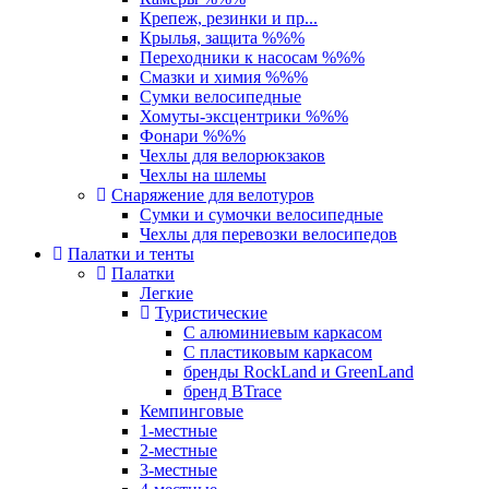
Крепеж, резинки и пр...
Крылья, защита %%%
Переходники к насосам %%%
Смазки и химия %%%
Сумки велосипедные
Хомуты-эксцентрики %%%
Фонари %%%
Чехлы для велорюкзаков
Чехлы на шлемы
Снаряжение для велотуров
Сумки и сумочки велосипедные
Чехлы для перевозки велосипедов
Палатки и тенты
Палатки
Легкие
Туристические
С алюминиевым каркасом
С пластиковым каркасом
бренды RockLand и GreenLand
бренд BTrace
Кемпинговые
1-местные
2-местные
3-местные