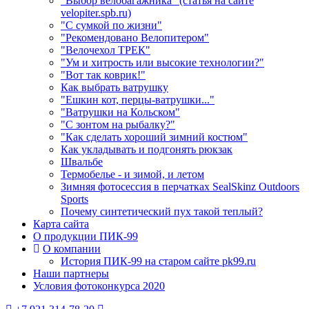
"Выбор велобагажника" (статья на сайте
velopiter.spb.ru)
"С сумкой по жизни"
"Рекомендовано Велопитером"
"Велочехол ТРЕК"
"Ум и хитрость или высокие технологии?"
"Вот так коврик!"
Как выбрать ватрушку
"Ешкин кот, перцы-ватрушки..."
"Ватрушки на Кольском"
"С зонтом на рыбалку?"
"Как сделать хороший зимний костюм"
Как укладывать и подгонять рюкзак
Швальбе
Термобелье - и зимой, и летом
Зимняя фотосессия в перчатках SealSkinz Outdoors
Sports
Почему синтетический пух такой теплый?
Карта сайта
О продукции ПИК-99
О компании
История ПИК-99 на старом сайте pk99.ru
Наши партнеры
Условия фотоконкурса 2020