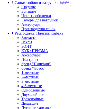
Санки тюбинги-ватрушки %%%
Средние
Большие
Чехлы - оболочки
Камеры для ватрушек
Аксессуары
Производство санок
Распродажа. Палатки рыбака
Запчасти
Чехлы
ЗОНТ
КУБ / ПРИЗМА
Аксессуары
Пол (дно)
бренд "Пингвин"
бренд "Лотос"
1-местные
2-местные
3-местные
4-6-местные
Однослойные
Двухслойные
Трехслойные
Дышащие
Дуговые <архив>