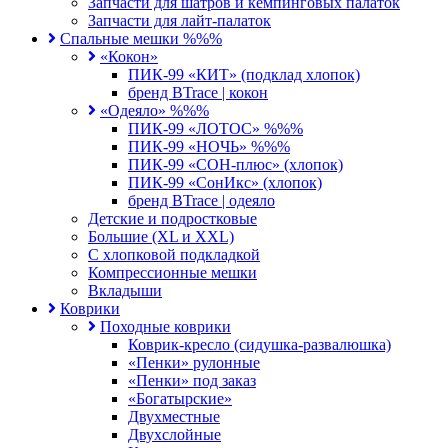
Запчасти для шатров и кемпинговых палаток
Запчасти для лайт-палаток
Спальные мешки %%%
«Кокон»
ПИК-99 «КИТ» (подклад хлопок)
бренд BTrace | кокон
«Одеяло» %%%
ПИК-99 «ЛОТОС» %%%
ПИК-99 «НОЧЬ» %%%
ПИК-99 «СОН-плюс» (хлопок)
ПИК-99 «СонИкс» (хлопок)
бренд BTrace | одеяло
Детские и подростковые
Большие (XL и XXL)
С хлопковой подкладкой
Компрессионные мешки
Вкладыши
Коврики
Походные коврики
Коврик-кресло (сидушка-развалюшка)
«Пенки» рулонные
«Пенки» под заказ
«Богатырские»
Двухместные
Двухслойные