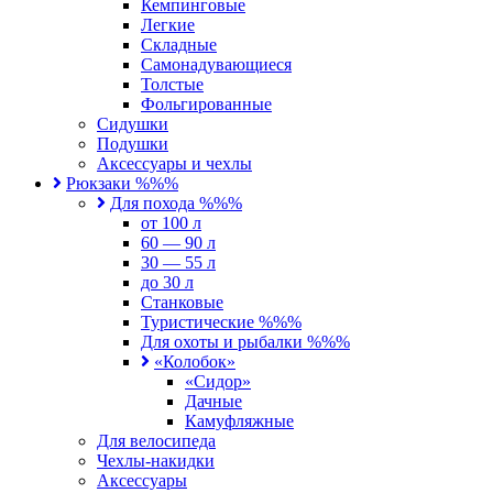
Кемпинговые
Легкие
Складные
Самонадувающиеся
Толстые
Фольгированные
Сидушки
Подушки
Аксессуары и чехлы
Рюкзаки %%%
Для похода %%%
от 100 л
60 — 90 л
30 — 55 л
до 30 л
Станковые
Туристические %%%
Для охоты и рыбалки %%%
«Колобок»
«Сидор»
Дачные
Камуфляжные
Для велосипеда
Чехлы-накидки
Аксессуары