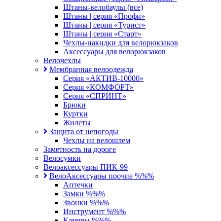
Штаны-велобаулы (все)
Штаны | серия «Профи»
Штаны | серия «Турист»
Штаны | серия «Старт»
Чехлы-накидки для велорюкзаков
Аксессуары для велорюкзаков
Велочехлы
Мембранная велоодежда
Серия «АКТИВ-10000»
Серия «КОМФОРТ»
Серия «СПРИНТ»
Брюки
Куртки
Жилеты
Защита от непогоды
Чехлы на велошлем
Заметность на дороге
Велосумки
Велоаксессуары ПИК-99
ВелоАксессуары прочие %%%
Аптечки
Замки %%%
Звонки %%%
Инструмент %%%
Камеры %%%