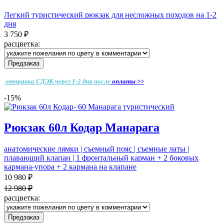
Легкий туристический рюкзак для несложных походов на 1-2
дня
3 750 ₽
расцветка:
Предзаказ
отправка СДЭК через 1-2 дня
после
оплаты >>
-15%
Рюкзак 60л Кодар Манарага
анатомические лямки | съемный пояс | съемные латы |
плавающий клапан | 1 фронтальный карман + 2 боковых
кармана-упора + 2 кармана на клапане
10 980 ₽
12 980 ₽
расцветка:
Предзаказ