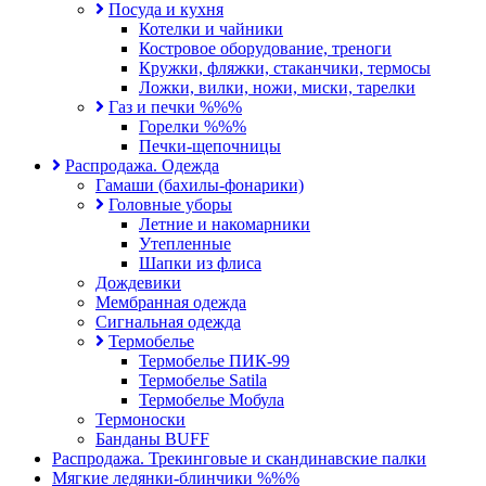
Посуда и кухня
Котелки и чайники
Костровое оборудование, треноги
Кружки, фляжки, стаканчики, термосы
Ложки, вилки, ножи, миски, тарелки
Газ и печки %%%
Горелки %%%
Печки-щепочницы
Распродажа. Одежда
Гамаши (бахилы-фонарики)
Головные уборы
Летние и накомарники
Утепленные
Шапки из флиса
Дождевики
Мембранная одежда
Сигнальная одежда
Термобелье
Термобелье ПИК-99
Термобелье Satila
Термобелье Мобула
Термоноски
Банданы BUFF
Распродажа. Трекинговые и скандинавские палки
Мягкие ледянки-блинчики %%%