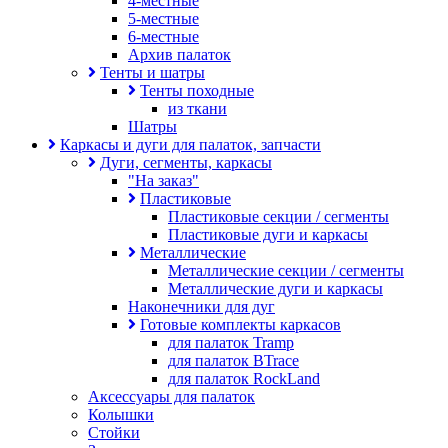
4-местные
5-местные
6-местные
Архив палаток
Тенты и шатры
Тенты походные
из ткани
Шатры
Каркасы и дуги для палаток, запчасти
Дуги, сегменты, каркасы
"На заказ"
Пластиковые
Пластиковые секции / сегменты
Пластиковые дуги и каркасы
Металлические
Металлические секции / сегменты
Металлические дуги и каркасы
Наконечники для дуг
Готовые комплекты каркасов
для палаток Tramp
для палаток BTrace
для палаток RockLand
Аксессуары для палаток
Колышки
Стойки