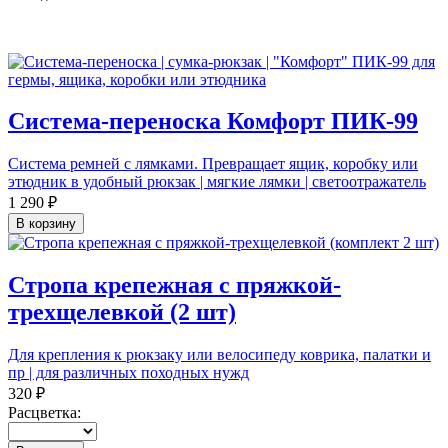
Система-переноска Комфорт ПИК-99
Система ремней с лямками. Превращает ящик, коробку или
этюдник в удобный рюкзак | мягкие лямки | светоотражатель
1 290 ₽
В корзину
Стропа крепежная с пряжкой-
трехщелевкой (2 шт)
Для крепления к рюкзаку или велосипеду коврика, палатки и
пр | для различных походных нужд
320 ₽
Расцветка: