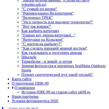
"Выбор велобагажника" (статья на сайте
velopiter.spb.ru)
"С сумкой по жизни"
"Рекомендовано Велопитером"
"Велочехол ТРЕК"
"Ум и хитрость или высокие технологии?"
"Вот так коврик!"
Как выбрать ватрушку
"Ешкин кот, перцы-ватрушки..."
"Ватрушки на Кольском"
"С зонтом на рыбалку?"
"Как сделать хороший зимний костюм"
Как укладывать и подгонять рюкзак
Швальбе
Термобелье - и зимой, и летом
Зимняя фотосессия в перчатках SealSkinz Outdoors
Sports
Почему синтетический пух такой теплый?
Карта сайта
О продукции ПИК-99
О компании
История ПИК-99 на старом сайте pk99.ru
Наши партнеры
Условия фотоконкурса 2020