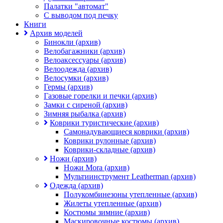
Палатки "автомат"
C выводом под печку
Книги
Архив моделей
Бинокли (архив)
Велобагажники (архив)
Велоаксессуары (архив)
Велоодежда (архив)
Велосумки (архив)
Гермы (архив)
Газовые горелки и печки (архив)
Замки с сиреной (архив)
Зимняя рыбалка (архив)
Коврики туристические (архив)
Самонадувающиеся коврики (архив)
Коврики рулонные (архив)
Коврики-складные (архив)
Ножи (архив)
Ножи Mora (архив)
Мультиинструмент Leatherman (архив)
Одежда (архив)
Полукомбинезоны утепленные (архив)
Жилеты утепленные (архив)
Костюмы зимние (архив)
Маскировочные костюмы (архив)