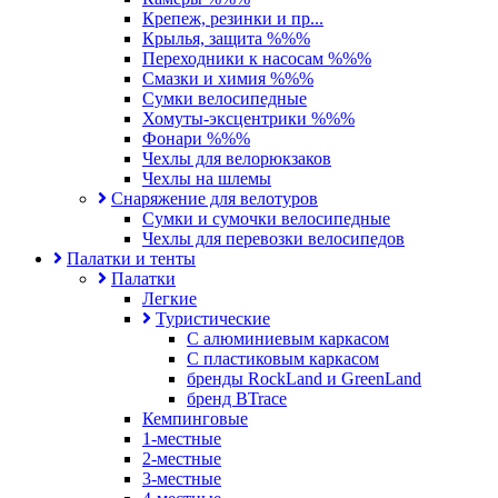
Крепеж, резинки и пр...
Крылья, защита %%%
Переходники к насосам %%%
Смазки и химия %%%
Сумки велосипедные
Хомуты-эксцентрики %%%
Фонари %%%
Чехлы для велорюкзаков
Чехлы на шлемы
Снаряжение для велотуров
Сумки и сумочки велосипедные
Чехлы для перевозки велосипедов
Палатки и тенты
Палатки
Легкие
Туристические
С алюминиевым каркасом
С пластиковым каркасом
бренды RockLand и GreenLand
бренд BTrace
Кемпинговые
1-местные
2-местные
3-местные