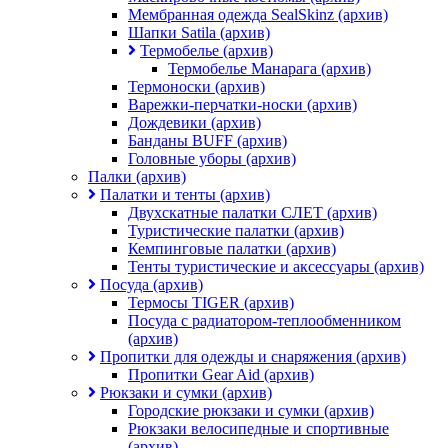
Мембранная одежда SealSkinz (архив)
Шапки Satila (архив)
Термобелье (архив)
Термобелье Манарага (архив)
Термоноски (архив)
Варежки-перчатки-носки (архив)
Дождевики (архив)
Банданы BUFF (архив)
Головные уборы (архив)
Палки (архив)
Палатки и тенты (архив)
Двухскатные палатки СЛЕТ (архив)
Туристические палатки (архив)
Кемпинговые палатки (архив)
Тенты туристические и аксессуары (архив)
Посуда (архив)
Термосы TIGER (архив)
Посуда с радиатором-теплообменником
(архив)
Пропитки для одежды и снаряжения (архив)
Пропитки Gear Aid (архив)
Рюкзаки и сумки (архив)
Городские рюкзаки и сумки (архив)
Рюкзаки велосипедные и спортивные
(архив)