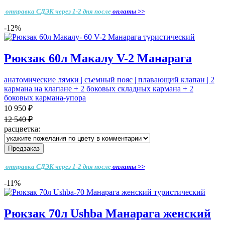
отправка СДЭК через 1-2 дня
после
оплаты >>
-12%
Рюкзак 60л Макалу V-2 Манарага
анатомические лямки | съемный пояс | плавающий клапан | 2
кармана на клапане + 2 боковых складных кармана + 2
боковых кармана-упора
10 950 ₽
12 540 ₽
расцветка:
Предзаказ
отправка СДЭК через 1-2 дня
после
оплаты >>
-11%
Рюкзак 70л Ushba Манарага женский