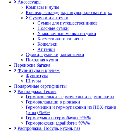
Аксессуары
Компасы и лупы
Крепеж, эспандеры, шнуры, крючки и пр...
Сумочки и аптечки
Сумки для путешественников
Поясные сумки
Упаковочные мешки и сумки
Косметички и гигиена
Кошельки
Аптечки
Сумки, сумочки, косметички
Походная кухня
Переноска багажа
Фурнитура и крепеж
Фурнитура
Шнуры
Подарочные сертификаты
Распродажа. Гермы
Гермокошельки, гермочехлы и гермопакеты
Гермовкладыши в рюкзаки
Гермомешки и гермоупаковки из ПВХ-ткани
(тезы) %%%
Гермосумки и гермобаулы %%%
Герморюкзаки (драйбэги) %%%
Распродажа. Посуда, кухня, газ