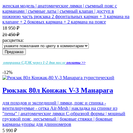
женская модель | анатомические лямки | съемный пояс с
карманами | съемные латы | съемный клапан | доступ в
нижнюю часть рюкзака 2 фронтальных карман + 3 кармана на
клапане + 2 боковых кармана + 2 кармана на поясе
18 950 ₽
21 450 ₽
расцветка:
Предзаказ
отправка СДЭК через 1-2 дня
после
оплаты >>
-12%
Рюкзак 80л Конжак V-3 Манарага
для походов и экспедиций | лямки, пояс и спинка -
вентилируемые - cетка Air-Mesh | накладка на спинке из
"пены" | анатомические лямки С-образной формы | мощный
грузовой пояс, несъемный | боковые стяжки | боковые
карманы-упоры для длинномеров
5 990 ₽