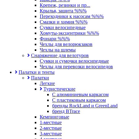
Крепеж, резинки и пр...
Крылья, защита %%%
Переходники к насосам %%%
Смазки и химия %%%
Сумки велосипедные
Хомуты-эксцентрики %%%
Фонари %%%
Чехлы для велорюкзаков
Чехлы на шлемы
Снаряжение для велотуров
Сумки и сумочки велосипедные
Чехлы для перевозки велосипедов
Палатки и тенты
Палатки
Легкие
Туристические
С алюминиевым каркасом
С пластиковым каркасом
бренды RockLand и GreenLand
бренд BTrace
Кемпинговые
1-местные
2-местные
3-местные