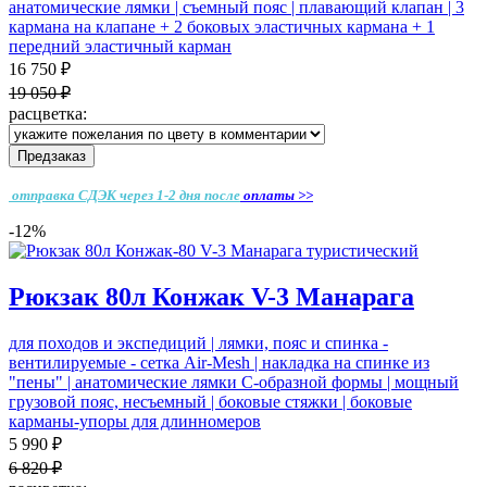
анатомические лямки | съемный пояс | плавающий клапан | 3
кармана на клапане + 2 боковых эластичных кармана + 1
передний эластичный карман
16 750 ₽
19 050 ₽
расцветка:
Предзаказ
отправка СДЭК через 1-2 дня
после
оплаты >>
-12%
Рюкзак 80л Конжак V-3 Манарага
для походов и экспедиций | лямки, пояс и спинка -
вентилируемые - cетка Air-Mesh | накладка на спинке из
"пены" | анатомические лямки С-образной формы | мощный
грузовой пояс, несъемный | боковые стяжки | боковые
карманы-упоры для длинномеров
5 990 ₽
6 820 ₽