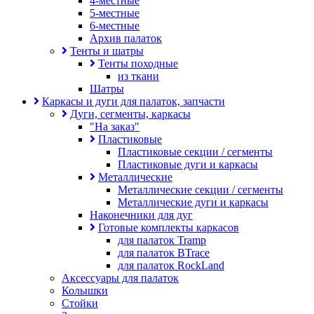
4-местные
5-местные
6-местные
Архив палаток
Тенты и шатры
Тенты походные
из ткани
Шатры
Каркасы и дуги для палаток, запчасти
Дуги, сегменты, каркасы
"На заказ"
Пластиковые
Пластиковые секции / сегменты
Пластиковые дуги и каркасы
Металлические
Металлические секции / сегменты
Металлические дуги и каркасы
Наконечники для дуг
Готовые комплекты каркасов
для палаток Tramp
для палаток BTrace
для палаток RockLand
Аксессуары для палаток
Колышки
Стойки