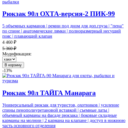
Рюкзак 90л ОХТА-версия-2 ПИК-99
5 объемных карманов | ремни под дном для доп.груза | "пена"
по спине | анатомические лямки | полноразмерный несущий
пояс | плавающий клапан
4 460 ₽
5 360 ₽
Модификация:
В корзину
-13%
Рюкзак 90л ТАЙГА Манарага
Универсальный рюкзак для туристов, охотников | усиление
спины пенополиуретановой вставкой | съемные латы |
объемный карманы на фасаде рюкзака | боковые складные
карманы на молнии | 2 кармана на клапане | доступ в нижнюю
часть основного отделения