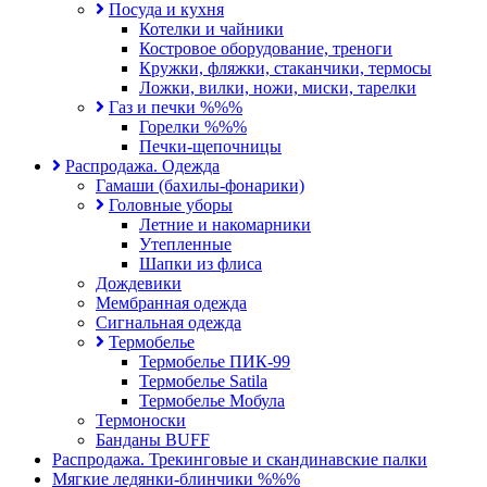
Посуда и кухня
Котелки и чайники
Костровое оборудование, треноги
Кружки, фляжки, стаканчики, термосы
Ложки, вилки, ножи, миски, тарелки
Газ и печки %%%
Горелки %%%
Печки-щепочницы
Распродажа. Одежда
Гамаши (бахилы-фонарики)
Головные уборы
Летние и накомарники
Утепленные
Шапки из флиса
Дождевики
Мембранная одежда
Сигнальная одежда
Термобелье
Термобелье ПИК-99
Термобелье Satila
Термобелье Мобула
Термоноски
Банданы BUFF
Распродажа. Трекинговые и скандинавские палки
Мягкие ледянки-блинчики %%%