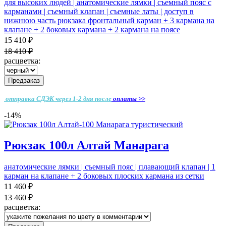
для высоких людей | анатомические лямки | съемный пояс с
карманами | съемный клапан | съемные латы | доступ в
нижнюю часть рюкзака фронтальный карман + 3 кармана на
клапане + 2 боковых кармана + 2 кармана на поясе
15 410 ₽
18 410 ₽
расцветка:
Предзаказ
отправка СДЭК через 1-2 дня
после
оплаты >>
-14%
Рюкзак 100л Алтай Манарага
анатомические лямки | съемный пояс | плавающий клапан | 1
карман на клапане + 2 боковых плоских кармана из сетки
11 460 ₽
13 460 ₽
расцветка: