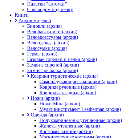
Палатки "автомат"
C выводом под печку
Книги
Архив моделей
Бинокли (архив)
Велобагажники (архив)
Велоаксессуары (архив)
Велоодежда (архив)
Велосумки (архив)
Гермы (архив)
Газовые горелки и печки (архив)
Замки с сиреной (архив)
Зимняя рыбалка (архив)
Коврики туристические (архив)
Самонадувающиеся коврики (архив)
Коврики рулонные (архив)
Коврики-складные (архив)
Ножи (архив)
Ножи Mora (архив)
Мультиинструмент Leatherman (архив)
Одежда (архив)
Полукомбинезоны утепленные (архив)
Жилеты утепленные (архив)
Костюмы зимние (архив)
Маскировочные костюмы (архив)