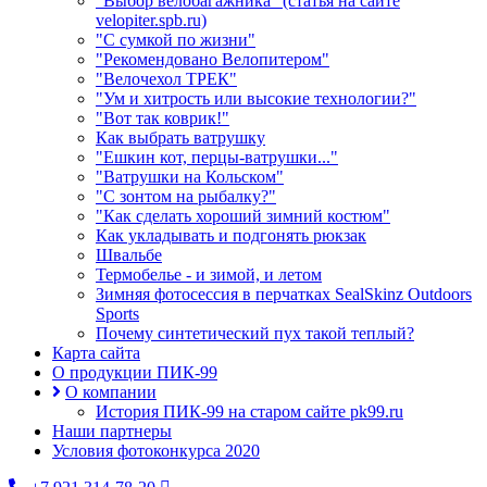
"Выбор велобагажника" (статья на сайте
velopiter.spb.ru)
"С сумкой по жизни"
"Рекомендовано Велопитером"
"Велочехол ТРЕК"
"Ум и хитрость или высокие технологии?"
"Вот так коврик!"
Как выбрать ватрушку
"Ешкин кот, перцы-ватрушки..."
"Ватрушки на Кольском"
"С зонтом на рыбалку?"
"Как сделать хороший зимний костюм"
Как укладывать и подгонять рюкзак
Швальбе
Термобелье - и зимой, и летом
Зимняя фотосессия в перчатках SealSkinz Outdoors
Sports
Почему синтетический пух такой теплый?
Карта сайта
О продукции ПИК-99
О компании
История ПИК-99 на старом сайте pk99.ru
Наши партнеры
Условия фотоконкурса 2020