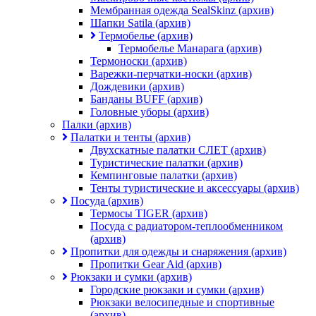
Мембранная одежда SealSkinz (архив)
Шапки Satila (архив)
Термобелье (архив)
Термобелье Манарага (архив)
Термоноски (архив)
Варежки-перчатки-носки (архив)
Дождевики (архив)
Банданы BUFF (архив)
Головные уборы (архив)
Палки (архив)
Палатки и тенты (архив)
Двухскатные палатки СЛЕТ (архив)
Туристические палатки (архив)
Кемпинговые палатки (архив)
Тенты туристические и аксессуары (архив)
Посуда (архив)
Термосы TIGER (архив)
Посуда с радиатором-теплообменником
(архив)
Пропитки для одежды и снаряжения (архив)
Пропитки Gear Aid (архив)
Рюкзаки и сумки (архив)
Городские рюкзаки и сумки (архив)
Рюкзаки велосипедные и спортивные
(архив)