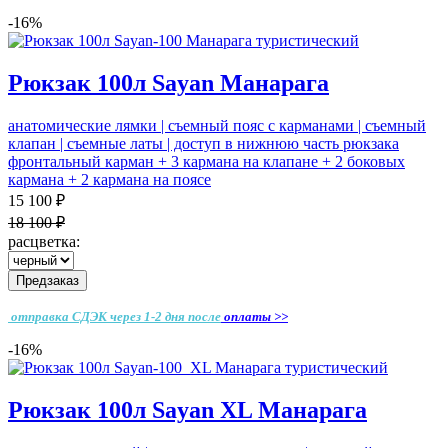
-16%
Рюкзак 100л Sayan Манарага
анатомические лямки | съемный пояс с карманами | съемный
клапан | съемные латы | доступ в нижнюю часть рюкзака
фронтальный карман + 3 кармана на клапане + 2 боковых
кармана + 2 кармана на поясе
15 100 ₽
18 100 ₽
расцветка:
Предзаказ
отправка СДЭК через 1-2 дня
после
оплаты >>
-16%
Рюкзак 100л Sayan XL Манарага