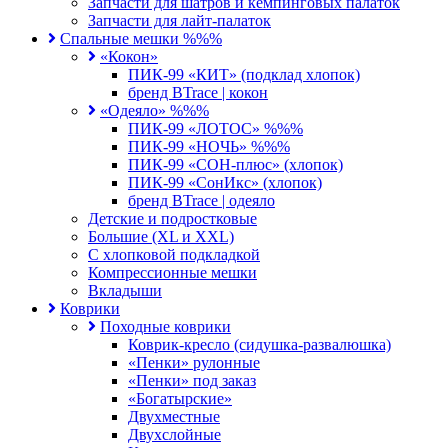
Запчасти для шатров и кемпинговых палаток
Запчасти для лайт-палаток
Спальные мешки %%%
«Кокон»
ПИК-99 «КИТ» (подклад хлопок)
бренд BTrace | кокон
«Одеяло» %%%
ПИК-99 «ЛОТОС» %%%
ПИК-99 «НОЧЬ» %%%
ПИК-99 «СОН-плюс» (хлопок)
ПИК-99 «СонИкс» (хлопок)
бренд BTrace | одеяло
Детские и подростковые
Большие (XL и XXL)
С хлопковой подкладкой
Компрессионные мешки
Вкладыши
Коврики
Походные коврики
Коврик-кресло (сидушка-развалюшка)
«Пенки» рулонные
«Пенки» под заказ
«Богатырские»
Двухместные
Двухслойные