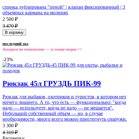
спинка дублирована "пеной" | клапан фиксированный | 3
объемных кармана на молниях
2 500 ₽
3 470 ₽
В корзину
последний экз
.
Аукцион на понижение —
условия акции >>
-23%
Рюкзак 45л ГРУЗДЬ ПИК-99
Рюкзак для рыбаков, охотников и туристов, в котором нет
ничего лишнего. А то, что есть — функционально: "когда
надо — используете, когда не надо — не мешается".
Небольшой собственный объем — но, в случае
необходимости, много всего можно пристегнуть снаружи.
3 300 ₽
4 310 ₽
Расцветка: