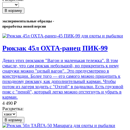
В корзину
экспериментальные образцы -
проработка новой версии
Рюкзак 45л ОХТА-ранец ПИК-99
Девиз этих рюкзаков "Вагон и маленькая тележка". В том
смысле, что сам рюкзак небольшой, но прикрепить к нему
снаружи можно "целый вагон". Это предусмотрено в
конструкции. Более того — его самого можно прицепить к
походному рюкзаку, как дополнительный карман. Чтобы
потом из лагеря ходить с "Охтой" в радиалки. Есть грузовой
пояс с "пеной", который легко можно отстегнуть и убрать в
карман.
4 490 ₽
Расцветка:
В корзину