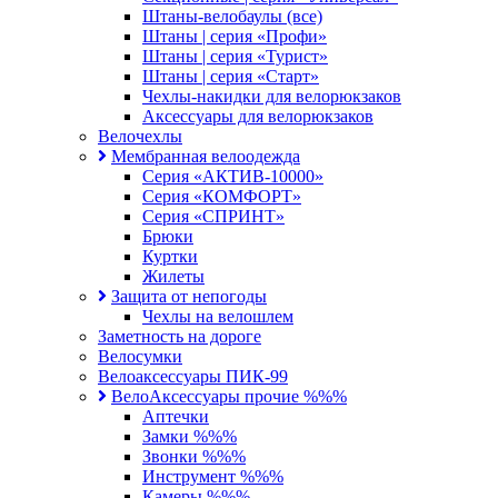
Штаны-велобаулы (все)
Штаны | серия «Профи»
Штаны | серия «Турист»
Штаны | серия «Старт»
Чехлы-накидки для велорюкзаков
Аксессуары для велорюкзаков
Велочехлы
Мембранная велоодежда
Серия «АКТИВ-10000»
Серия «КОМФОРТ»
Серия «СПРИНТ»
Брюки
Куртки
Жилеты
Защита от непогоды
Чехлы на велошлем
Заметность на дороге
Велосумки
Велоаксессуары ПИК-99
ВелоАксессуары прочие %%%
Аптечки
Замки %%%
Звонки %%%
Инструмент %%%
Камеры %%%