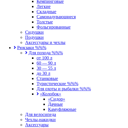
Кемпинговые
Легкие
Складные
Самонадувающиеся
Толстые
Фольгированные
Сидушки
Подушки
Аксессуары и чехлы
Рюкзаки %%%
Для похода %%%
от 100 л
60 — 90 л
30 — 55 л
до 30 л
Станковые
Туристические %%%
Для охоты и рыбалки %%%
«Колобок»
«Сидор»
Дачные
Камуфляжные
Для велосипеда
Чехлы-накидки
Аксессуары