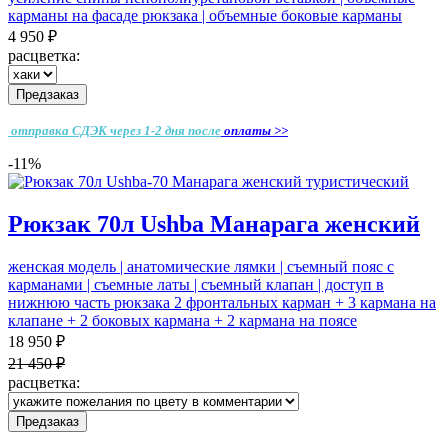
карманы на фасаде рюкзака | объемные боковые карманы
4 950 ₽
расцветка:
Предзаказ
отправка СДЭК через 1-2 дня
после
оплаты >>
-11%
Рюкзак 70л Ushba Манарага женский
женская модель | анатомические лямки | съемный пояс с
карманами | съемные латы | съемный клапан | доступ в
нижнюю часть рюкзака 2 фронтальных карман + 3 кармана на
клапане + 2 боковых кармана + 2 кармана на поясе
18 950 ₽
21 450 ₽
расцветка:
Предзаказ