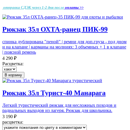
отправка СДЭК через 1-2 дня
после
оплаты >>
Рюкзак 35л ОХТА-ранец ПИК-99
спинка дублирована "пеной" | ремни для доп.груза - под дном
и на клапане | карманы на молниях: 3 объемных + 1 в клапане
| поясной ремень
4 290 ₽
Расцветка:
В корзину
Рюкзак 35л Турист-40 Манарага
Легкий туристический рюкзак для несложных походов и
радиальных выходов из лагеря. Рюкзак для школьника.
3 190 ₽
расцветка: