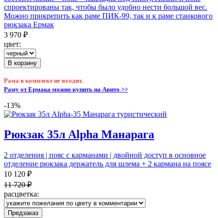
спроектированы так, чтобы было удобно нести большой вес.
Можно прикрепить как раме ПИК-99, так и к раме станкового
рюкзака Ермак
3 970 ₽
цвет:
В корзину
Рама в комплект не входит.
Раму от Ермака можно купить на Авито >>
-13%
Рюкзак 35л Alpha Манарага
2 отделения | пояс с карманами | двойной доступ в основное
отделение рюкзака держатель для шлема + 2 кармана на поясе
10 120 ₽
11 720 ₽
расцветка:
Предзаказ