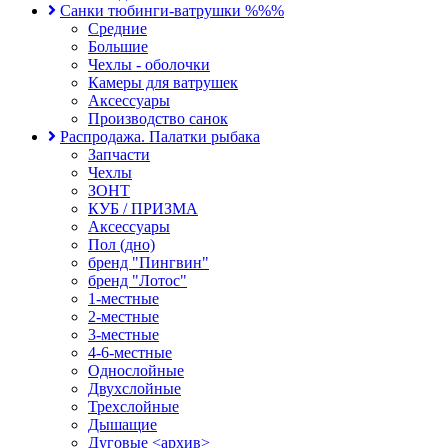
Санки тюбинги-ватрушки %%%
Средние
Большие
Чехлы - оболочки
Камеры для ватрушек
Аксессуары
Производство санок
Распродажа. Палатки рыбака
Запчасти
Чехлы
ЗОНТ
КУБ / ПРИЗМА
Аксессуары
Пол (дно)
бренд "Пингвин"
бренд "Лотос"
1-местные
2-местные
3-местные
4-6-местные
Однослойные
Двухслойные
Трехслойные
Дышащие
Дуговые <архив>