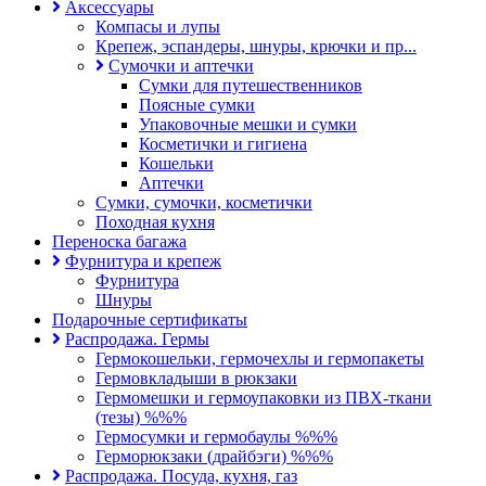
Аксессуары
Компасы и лупы
Крепеж, эспандеры, шнуры, крючки и пр...
Сумочки и аптечки
Сумки для путешественников
Поясные сумки
Упаковочные мешки и сумки
Косметички и гигиена
Кошельки
Аптечки
Сумки, сумочки, косметички
Походная кухня
Переноска багажа
Фурнитура и крепеж
Фурнитура
Шнуры
Подарочные сертификаты
Распродажа. Гермы
Гермокошельки, гермочехлы и гермопакеты
Гермовкладыши в рюкзаки
Гермомешки и гермоупаковки из ПВХ-ткани
(тезы) %%%
Гермосумки и гермобаулы %%%
Герморюкзаки (драйбэги) %%%
Распродажа. Посуда, кухня, газ