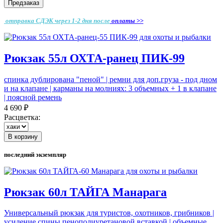
Предзаказ
отправка СДЭК через 1-2 дня
после
оплаты >>
Рюкзак 55л ОХТА-ранец ПИК-99
спинка дублирована "пеной" | ремни для доп.груза - под дном
и на клапане | карманы на молниях: 3 объемных + 1 в клапане
| поясной ремень
4 690 ₽
Расцветка:
В корзину
последний экземпляр
Рюкзак 60л ТАЙГА Манарага
Универсальный рюкзак для туристов, охотников, грибников |
усиление спины пенополиуретановой вставкой | объемные