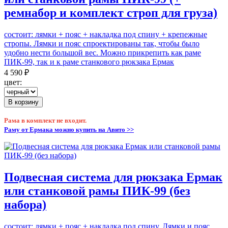
ремнабор и комплект строп для груза)
состоит: лямки + пояс + накладка под спину + крепежные
стропы. Лямки и пояс спроектированы так, чтобы было
удобно нести большой вес. Можно прикрепить как раме
ПИК-99, так и к раме станкового рюкзака Ермак
4 590 ₽
цвет:
В корзину
Рама в комплект не входит.
Раму от Ермака можно купить на Авито >>
Подвесная система для рюкзака Ермак
или станковой рамы ПИК-99 (без
набора)
состоит: лямки + пояс + накладка под спину. Лямки и пояс